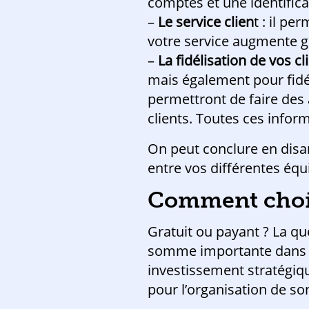
comptes et une identifica
–
Le service clien
t : il p
votre service augmente gr
–
La
fidélisation de vos cl
mais également pour fidél
permettront de faire des
clients. Toutes ces infor
On peut conclure en disan
entre vos différentes équ
Comment choisi
Gratuit ou payant ? La que
somme importante dans u
investissement stratégiqu
pour l’organisation de so