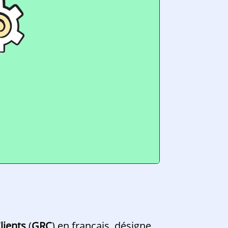
lients
(
GRC
) en français, désigne