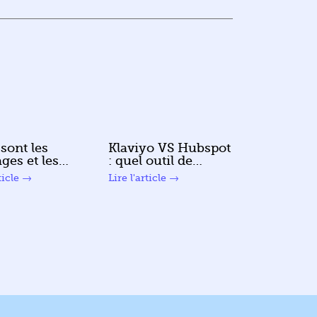
sont les
Klaviyo VS Hubspot
ges et les
: quel outil de
es d’un CRM
marketing
s
lire plus
ne ?
automation choisir
?