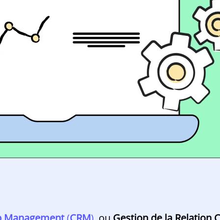
ip Management
(
CRM
)
, ou
Gestion de la Relation C