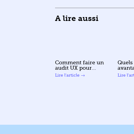
A lire aussi
Comment faire un
Quels 
audit UX pour
avanta
évaluer l’expérience
limit
lire plus
lire plu
utilisateur de son
en lig
site web ?