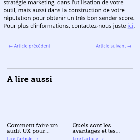
stratégie marketing, dans l’utilisation de votre
outil, mais aussi dans la construction de votre
réputation pour obtenir un très bon sender score.
Pour plus d’informations, contactez-nous juste
ici
.
←
Article précédent
Article suivant
→
A lire aussi
Comment faire un
Quels sont les
audit UX pour
avantages et les
évaluer l’expérience
limites d’un CRM
lire plus
lire plus