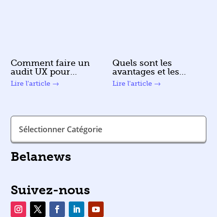
Comment faire un
Quels sont les
audit UX pour
avantages et les
évaluer l’expérience
limites d’un CRM
lire plus
lire plus
utilisateur de son
en ligne ?
site web ?
Catégories
Belanews
Suivez-nous